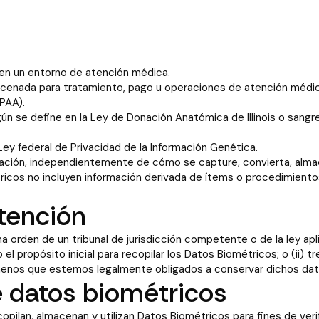
en un entorno de atención médica.
macenada para tratamiento, pago u operaciones de atención médica
PAA).
ún se define en la Ley de Donación Anatómica de Illinois o sang
Ley federal de Privacidad de la Información Genética.
rmación, independientemente de cómo se capture, convierta, alm
ricos no incluyen información derivada de ítems o procedimientos
tención
na orden de un tribunal de jurisdicción competente o de la ley ap
el propósito inicial para recopilar los Datos Biométricos; o (ii) 
 menos que estemos legalmente obligados a conservar dichos dato
e datos biométricos
pilan, almacenan y utilizan Datos Biométricos para fines de verif