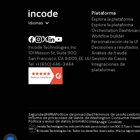
Plataforma
Explora la plataforma
Idiomas
Explore la plataforma
Orchestation Dashboar
Workflow builder
Personalización de la Ul
Decisiones y resultados
Incode Technologies, Inc.
Análisis de fraude
101 Mission St, Suite 900,
Gestión de Casos
San Francisco, CA 94105, EE. UU.
Integraciones de
Tel: +1 (650) 446-3444
plataformas
Seguridad
HIPAA
Política de privacidad
Términos de uso
Accesibil
Informe de privacidad de datos de Washington Consumer Healt
Política y aviso de datos biométricos
Manage Cookies
Incode Technologies ha sido certificado para cumplir con SOC 2 Tipo ii. Inc
© Incode Technologies Inc. Todos los derechos reservados. Marca registrad