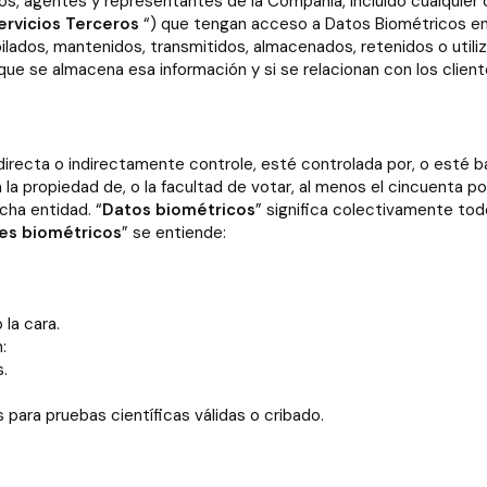
dos, agentes y representantes de la Compañía, incluido cualquier
ervicios Terceros
“) que tengan acceso a Datos Biométricos en 
ilados, mantenidos, transmitidos, almacenados, retenidos o util
ue se almacena esa información y si se relacionan con los clien
e directa o indirectamente controle, esté controlada por, o esté
ca la propiedad de, o la facultad de votar, al menos el cincuenta 
cha entidad. “
Datos biométricos
” significa colectivamente tod
res biométricos
” se entiende:
la cara.
:
.
 para pruebas científicas válidas o cribado.