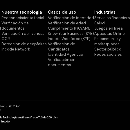
Nuestra tecnologia
Casos de uso
Industrias
Reeconocimiento facial
Verificación de identidad
Servicios financier
Verificación de
Verificación de edad
Salud
d
documentos
Cumplimiento KYC/AML
Juegos en línea
Verificación de liveness
Know Your Business (KYB)
Apuestas Online
OCR
Incode Workforce (KYE)
E-commerce y
Detección de deepfakes
Verificación de
marketplaces
Incode Network
Candidatos
Sector público
Identidad Agentica
Redes sociales
Verificación sin
documentos
idad
SDK Y API
h
ode Technologies utiliza cifrado TLS de 256 bits
a Incode