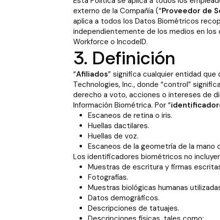
Esta Política se aplica a todos los emplea
externo de la Compañía (“
Proveedor de S
aplica a todos los Datos Biométricos recop
independientemente de los medios en los q
Workforce o IncodeID.
3. Definición
“
Afiliados
” significa cualquier entidad qu
Technologies, Inc., donde “control” signifi
derecho a voto, acciones o intereses de di
Información Biométrica. Por “
identificado
Escaneos de retina o iris.
Huellas dactilares.
Huellas de voz.
Escaneos de la geometría de la mano o 
Los identificadores biométricos no incluyen
Muestras de escritura y firmas escritas
Fotografías.
Muestras biológicas humanas utilizadas
Datos demográficos.
Descripciones de tatuajes.
Descripciones físicas, tales como: