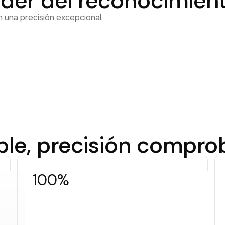
der del reconocimient
on una precisión excepcional.
ble, precisión compr
100%