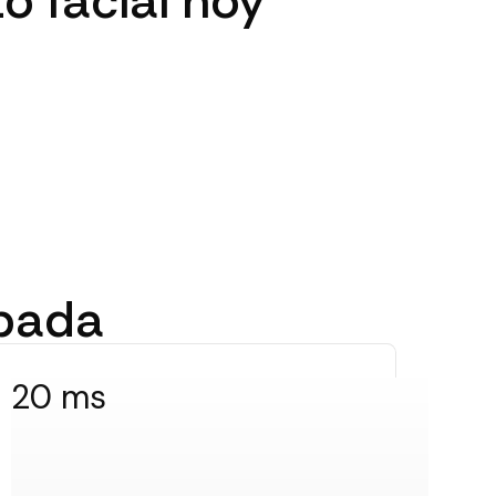
o facial hoy
obada
20 ms