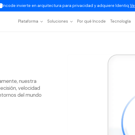
Incode invierte en arquitectura para privacidad y adquiere Identiq.
Ve
Plataforma
Soluciones
Por qué Incode
Tecnología
namente, nuestra
ecisión, velocidad
entornos del mundo