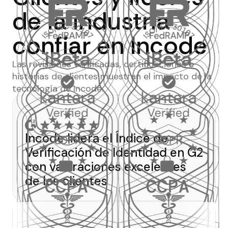
de la industria
confiar en Incode
Las revisiones verificadas, certificaciones e
historias de clientes muestran el impacto de la
tecnología de Incode.
Incode lidera el Índice de
Verificación de Identidad en G2
con valoraciones excelentes
de los clientes