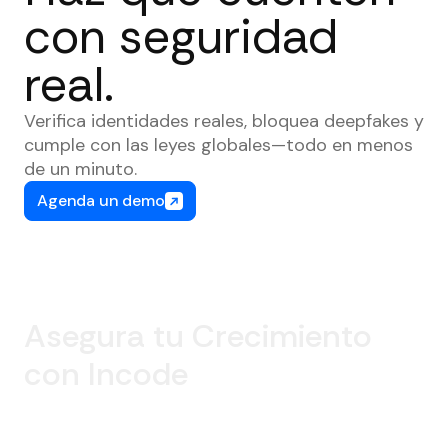
con seguridad
real.
Verifica identidades reales, bloquea deepfakes y
cumple con las leyes globales—todo en menos
de un minuto.
Agenda un demo
Asegura tu Crecimiento
con Incode
La próxima generación del fraude ya está aquí. Deja
que Incode te ayude a detenerlo antes de que frene
tu crecimiento.