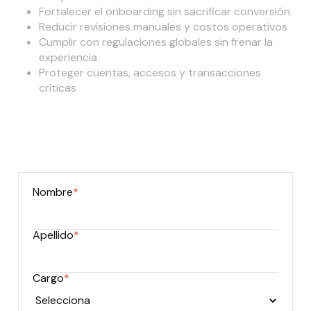
Fortalecer el onboarding sin sacrificar conversión
Reducir revisiones manuales y costos operativos
Cumplir con regulaciones globales sin frenar la
experiencia
Proteger cuentas, accesos y transacciones
críticas
Descubre cómo integrar identidad, dispositivo y
comportamiento en una sola capa de decisión para
detener el fraude antes de que impacte tu negocio
Nombre
*
Apellido
*
Cargo
*