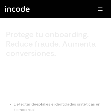
Protege tu onboarding.
Reduce fraude. Aumenta
conversiones.
Agenda una demo personalizada y descubre cómo la
verificación de identidad impulsada por IA ayuda a las
instituciones financieras a detener fraude avanzado,
cumplir con KYC/AML y acelerar el crecimiento sin
fricción.
En la sesión verás cómo:
Detectar deepfakes e identidades sintéticas en
tiempo real