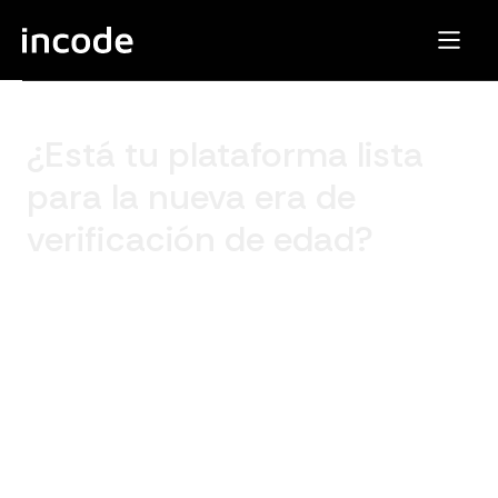
¿Está tu plataforma lista
para la nueva era de
verificación de edad?
Descarga este informe para entender por qué los
controles basados en autodeclaración de edad se
están convirtiendo en una vulnerabilidad, cómo los
reguladores están exigiendo verificación medible, y
por qué el chat, el contenido generado por usuarios y
las funciones sociales ahora requieren una validación
de edad más sólida, respetando la privacidad.
Qué aprenderas: