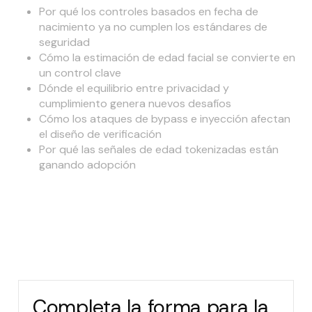
Por qué los controles basados en fecha de
nacimiento ya no cumplen los estándares de
seguridad
Cómo la estimación de edad facial se convierte en
un control clave
Dónde el equilibrio entre privacidad y
cumplimiento genera nuevos desafíos
Cómo los ataques de bypass e inyección afectan
el diseño de verificación
Por qué las señales de edad tokenizadas están
ganando adopción
La verificación de edad ya no es una casilla que
marcar. Es un sistema de seguridad. Este informe
explica cómo las plataformas implementan controles
adaptativos que protegen a los menores sin afectar la
experiencia del usuario.
Completa la forma para la